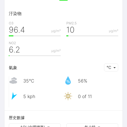
汙染物
O3
PM2.5
96.4
10
μg/m³
μg/m³
NO2
6.2
μg/m³
氣象
℃
35℃
56%
5 kph
0 of 11
歷史數據