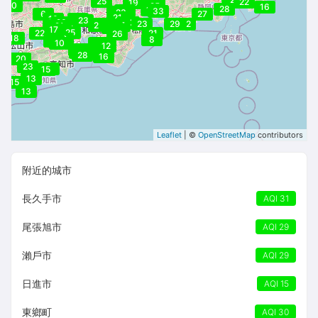
25
22
19
25
10
25
16
28
18
23
33
24
23
22
6
27
21
10
25
23
23
23
23
23
29
32
21
22
23
21
25
21
27
17
29
25
25
22
21
26
18
25
12
10
8
11
10
30
31
12
24
29
27
28
16
26
20
23
13
15
13
15
13
Leaflet
| ©
OpenStreetMap
contributors
附近的城市
長久手市
AQI 31
尾張旭市
AQI 29
瀨戶市
AQI 29
日進市
AQI 15
東鄉町
AQI 30