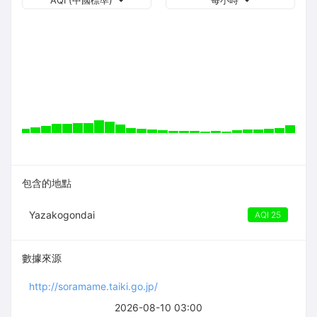
AQI (中國標準)
每小時
包含的地點
Yazakogondai
AQI 25
數據來源
http://soramame.taiki.go.jp/
2026-08-10 03:00