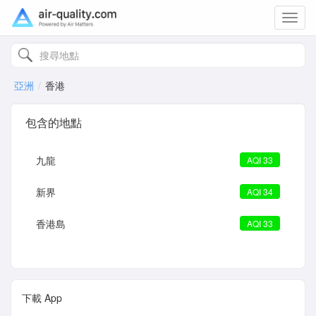
Toggl
navig
亞洲
香港
包含的地點
九龍
AQI 33
新界
AQI 34
香港島
AQI 33
下載 App