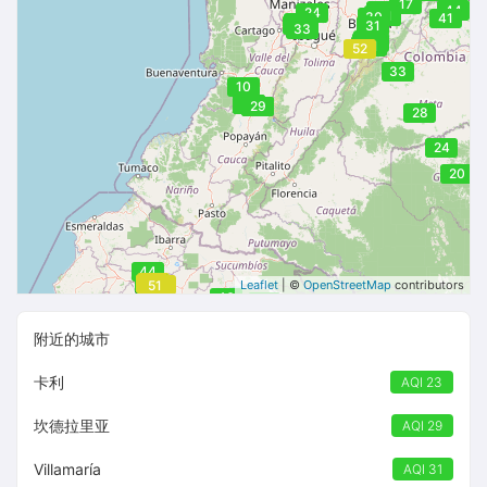
17
42
22
44
22
24
24
24
21
30
41
31
31
31
31
33
37
30
38
30
38
30
30
39
31
31
52
33
10
23
23
29
29
28
24
20
44
53
45
45
51
51
52
51
51
Leaflet
| ©
OpenStreetMap
contributors
46
26
附近的城市
卡利
AQI 23
坎德拉里亚
AQI 29
Villamaría
AQI 31