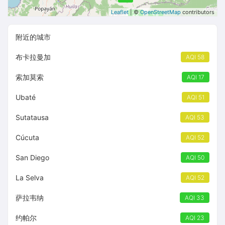
Leaflet
| ©
OpenStreetMap
contributors
22
18
附近的城市
布卡拉曼加
AQI 58
索加莫索
AQI 17
Ubaté
AQI 51
Sutatausa
AQI 53
Cúcuta
AQI 52
San Diego
AQI 50
La Selva
AQI 52
萨拉韦纳
AQI 33
约帕尔
AQI 23