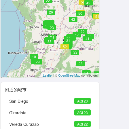
22
52
42
26
52
52
52
52
52
50
49
51
42
22
23
23
23
23
23
23
25
23
25
25
25
25
24
25
24
24
24
25
25
25
25
25
26
26
26
26
26
26
26
26
26
26
26
26
26
26
26
27
27
27
27
26
23
20
20
17
42
22
44
22
24
24
24
21
30
41
31
31
31
31
33
37
30
38
30
38
30
30
39
31
31
52
33
10
23
23
29
29
28
24
21
Leaflet
| ©
OpenStreetMap
contributors
附近的城市
San Diego
AQI 23
Girardota
AQI 23
Vereda Curazao
AQI 22