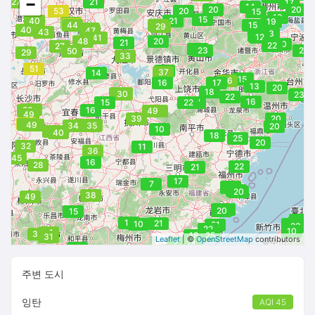
−
27
21
17
14
20
20
20
53
53
20
15
19
15
40
58
21
19
48
51
55
44
26
15
29
46
40
53
45
47
60
43
13
13
19
12
45
41
48
20
21
20
20
22
27
20
23
24
23
50
29
33
52
51
19
37
14
15
15
26
16
17
13
20
18
40
35
47
30
26
23
22
16
15
20
22
17
47
50
16
49
45
49
39
20
56
50
49
50
36
35
34
35
20
10
47
40
18
25
20
32
11
36
45
16
28
22
21
17
7
19
20
20
20
38
49
20
20
20
15
4
11
4
21
7
10
22
21
24
22
23
22
10
31
30
18
25
31
Leaflet
| ©
OpenStreetMap
contributors
22
24
21
14
주변 도시
잉탄
AQI 45