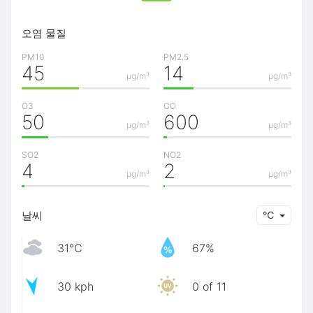
오염 물질
PM10
PM2.5
45
14
μg/m³
μg/m³
O3
CO
50
600
μg/m³
μg/m³
SO2
NO2
4
2
μg/m³
μg/m³
날씨
℃
31℃
67%
30 kph
0 of 11