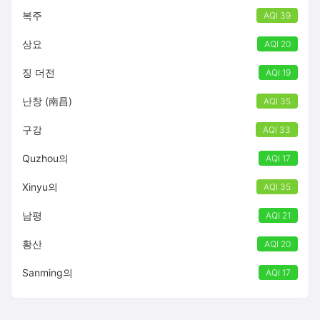
복주
AQI 39
상요
AQI 20
징 더전
AQI 19
난창 (南昌)
AQI 35
구강
AQI 33
Quzhou의
AQI 17
Xinyu의
AQI 35
남평
AQI 21
황산
AQI 20
Sanming의
AQI 17