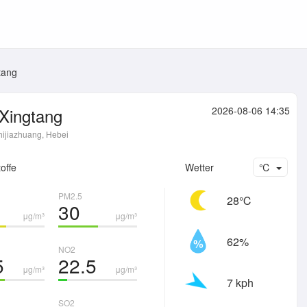
tang
Xingtang
2026-08-06 14:35
hijiazhuang, Hebei
offe
Wetter
℃
PM2.5
28℃
30
μg/m³
μg/m³
62%
NO2
5
22.5
μg/m³
μg/m³
7 kph
SO2