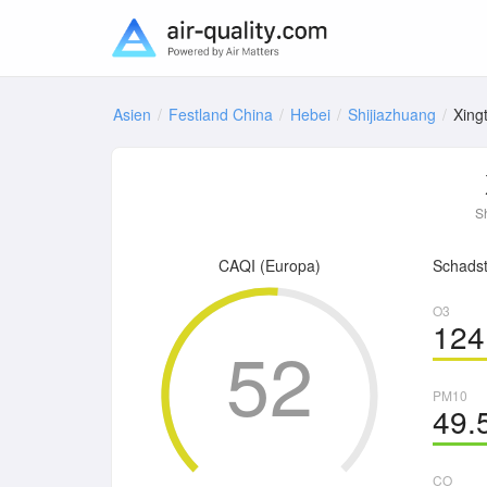
Asien
Festland China
Hebei
Shijiazhuang
Xing
S
CAQI (Europa)
Schadst
O3
124
52
PM10
49.
CO