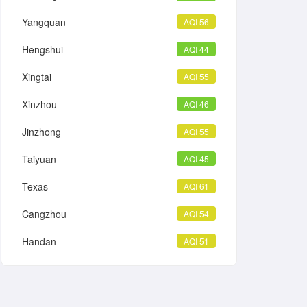
Yangquan
AQI 56
Hengshui
AQI 44
Xingtai
AQI 55
Xinzhou
AQI 46
Jinzhong
AQI 55
Taiyuan
AQI 45
Texas
AQI 61
Cangzhou
AQI 54
Handan
AQI 51