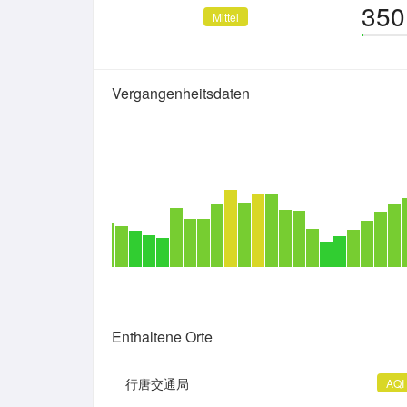
350
Mittel
Vergangenheitsdaten
Enthaltene Orte
行唐交通局
AQI