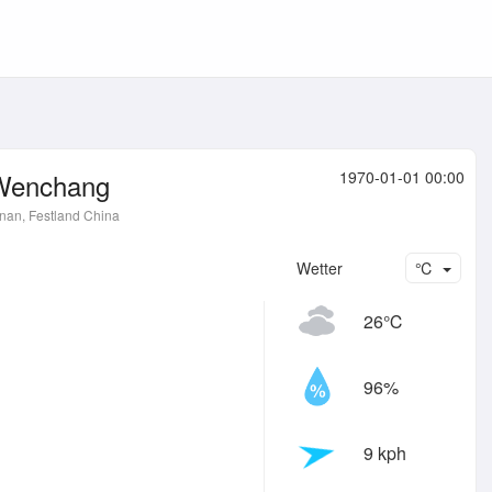
Wenchang
1970-01-01 00:00
nan, Festland China
Wetter
℃
26℃
96%
9 kph