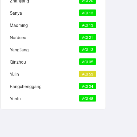
Zhanjiang
AQI 20
Sanya
AQI 13
Maoming
AQI 13
Nordsee
AQI 21
Yangjiang
AQI 13
Qinzhou
AQI 35
Yulin
AQI 53
Fangchenggang
AQI 34
Yunfu
AQI 48