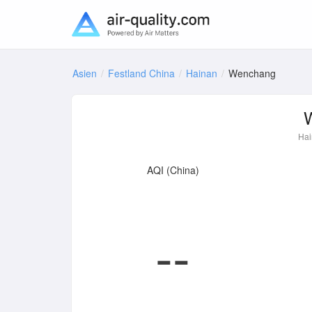
Asien
Festland China
Hainan
Wenchang
Hai
AQI (China)
--