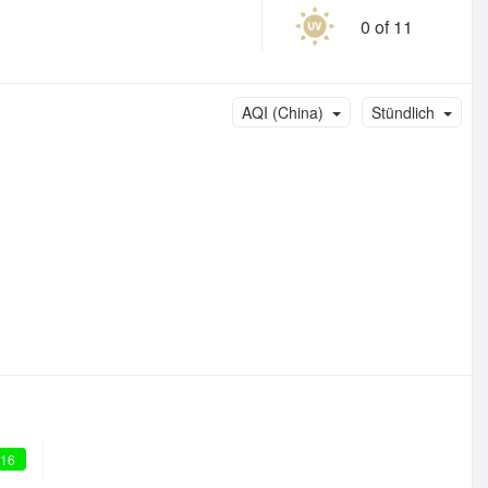
0 of 11
AQI (China)
Stündlich
 16