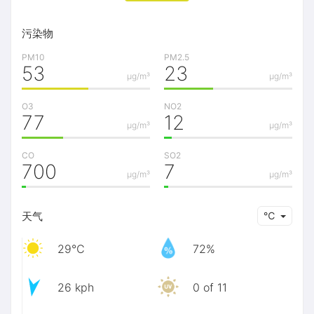
污染物
PM10
PM2.5
53
23
μg/m³
μg/m³
O3
NO2
77
12
μg/m³
μg/m³
CO
SO2
700
7
μg/m³
μg/m³
天气
℃
29℃
72%
26 kph
0 of 11