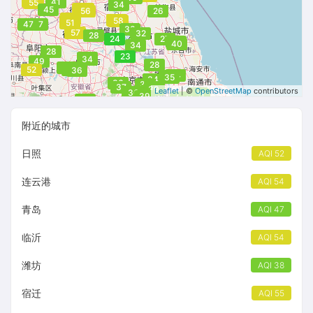
53
41
55
34
55
57
45
56
26
57
57
56
55
58
51
47
47
33
57
57
32
28
24
27
40
40
34
28
23
37
34
49
28
32
52
34
36
44
34
35
33
34
36
39
37
39
39
Leaflet
| ©
OpenStreetMap
contributors
38
33
31
36
41
41
41
39
49
41
39
附近的城市
日照
AQI 52
连云港
AQI 54
青岛
AQI 47
临沂
AQI 54
潍坊
AQI 38
宿迁
AQI 55