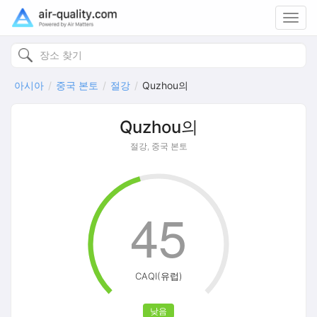
Toggl
navig
아시아
중국 본토
절강
Quzhou의
Quzhou의
절강, 중국 본토
45
CAQI(유럽)
낮음