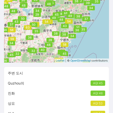
30
40
36
39
38
36
35
43
45
39
39
70
48
45
48
48
34
34
34
48
46
46
48
29
45
49
38
49
50
52
62
50
34
37
48
54
43
53
54
52
51
37
50
51
43
63
35
35
59
58
46
58
36
35
38
38
34
36
59
28
34
58
48
32
40
32
44
48
47
32
45
45
52
51
54
26
Leaflet
| ©
OpenStreetMap
contributors
29
주변 도시
Quzhou의
AQI 45
진화
AQI 46
상요
AQI 53