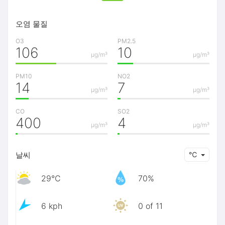
오염 물질
O3
PM2.5
106
10
μg/m³
μg/m³
PM10
NO2
14
7
μg/m³
μg/m³
CO
SO2
400
4
μg/m³
μg/m³
날씨
℃
29℃
70%
6 kph
0 of 11