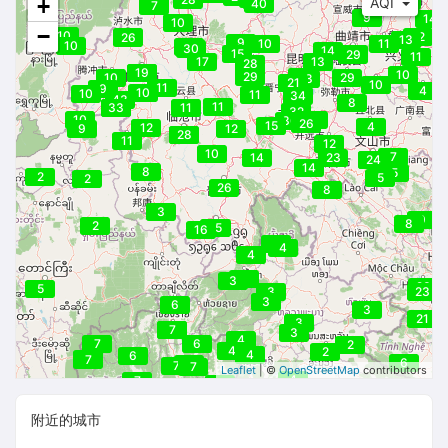
41
39
+
AQI
40
7
9
14
10
−
10
23
12
26
13
9
10
11
10
28
30
14
15
29
29
11
17
13
28
19
19
10
29
25
28
10
29
28
21
10
11
9
4
10
10
11
34
43
8
11
33
20
11
32
10
29
36
26
15
4
12
9
12
28
28
11
12
10
7
14
23
24
15
14
8
5
2
5
2
26
8
3
9
8
2
25
15
16
4
4
4
3
3
23
5
3
23
3
6
3
21
3
7
7
3
4
7
6
2
4
2
4
6
7
7
6
7
7
7
Leaflet
| ©
OpenStreetMap
contributors
4
7
5
附近的城市