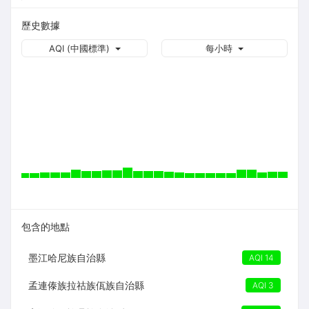
歷史數據
AQI (中國標準)
每小時
包含的地點
墨江哈尼族自治縣
AQI 14
孟連傣族拉祜族佤族自治縣
AQI 3