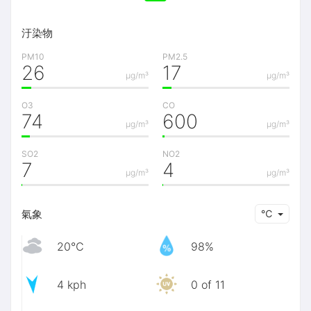
汙染物
PM10
PM2.5
26
17
μg/m³
μg/m³
O3
CO
74
600
μg/m³
μg/m³
SO2
NO2
7
4
μg/m³
μg/m³
氣象
℃
20℃
98%
4 kph
0 of 11