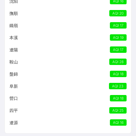
沈阳
AQI 16
撫順
AQI 20
鐵嶺
AQI 17
本溪
AQI 19
遼陽
AQI 17
鞍山
AQI 28
盤錦
AQI 18
阜新
AQI 23
營口
AQI 18
四平
AQI 25
遼源
AQI 16