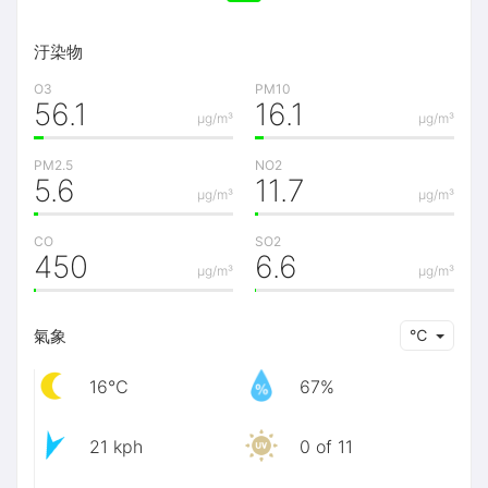
汙染物
O3
PM10
56.1
16.1
μg/m³
μg/m³
PM2.5
NO2
5.6
11.7
μg/m³
μg/m³
CO
SO2
450
6.6
μg/m³
μg/m³
氣象
℃
16℃
67%
21 kph
0 of 11