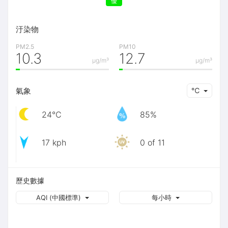
優
汙染物
PM2.5
PM10
10.3
12.7
μg/m³
μg/m³
氣象
℃
24℃
85%
17 kph
0 of 11
歷史數據
AQI (中國標準)
每小時