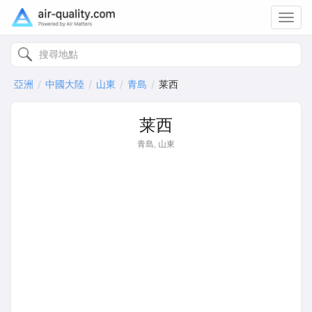
Toggl
navig
亞洲
中國大陸
山東
青島
莱西
莱西
青島, 山東