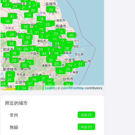
46
29
46
47
27
24
21
32
29
26
19
42
41
18
34
35
36
30
28
28
24
26
28
27
28
28
28
25
21
24
25
25
31
22
25
35
25
26
25
28
30
35
32
27
27
31
32
20
23
23
27
37
34
28
24
34
24
27
26
26
34
28
28
34
26
29
20
23
26
25
25
37
36
44
29
26
30
34
30
30
20
34
30
23
30
31
33
27
29
29
35
31
33
32
41
34
32
33
34
25
31
29
35
37
29
25
36
24
45
36
34
34
Leaflet
45
| ©
OpenStreetMap
contributors
63
58
附近的城市
常州
AQI 25
無錫
AQI 23