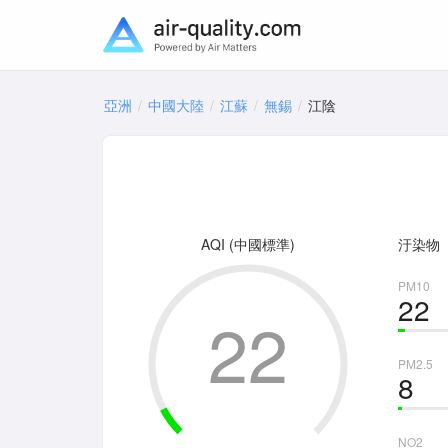
亞洲
中國大陸
江蘇
無錫
江陰
AQI (中國標準)
汙染物
PM10
22
22
PM2.5
8
NO2