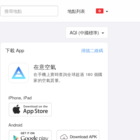
地點列表
AQI (中國標準)
下載 App
掃描二維碼
在意空氣
在手機上實時查詢全球超過 180 個國
家的空氣質量。
iPhone, iPad
Android