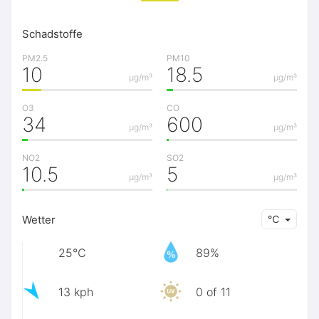
Schadstoffe
PM2.5
PM10
10
18.5
μg/m³
μg/m³
O3
CO
34
600
μg/m³
μg/m³
NO2
SO2
10.5
5
μg/m³
μg/m³
Wetter
℃
25℃
89%
13 kph
0 of 11