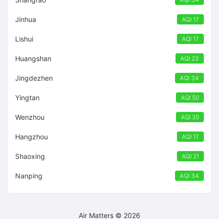
Jinhua
AQI 17
Lishui
AQI 17
Huangshan
AQI 23
Jingdezhen
AQI 34
Yingtan
AQI 50
Wenzhou
AQI 20
Hangzhou
AQI 17
Shaoxing
AQI 21
Nanping
AQI 34
Air Matters © 2026