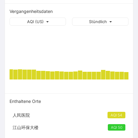
Vergangenheitsdaten
AQI (US)
Stündlich
Enthaltene Orte
人民医院
AQI 54
江山环保大楼
AQI 50