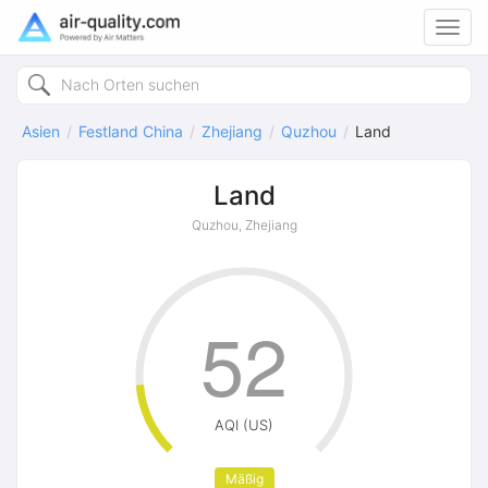
Toggl
navig
Asien
Festland China
Zhejiang
Quzhou
Land
Land
Quzhou, Zhejiang
52
AQI (US)
Mäßig