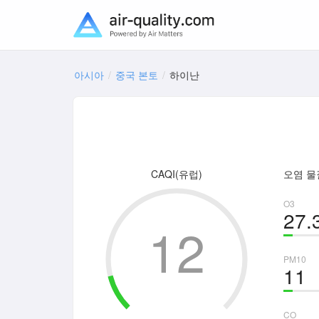
아시아
중국 본토
하이난
CAQI(유럽)
오염 물
O3
27.
12
PM10
11
CO