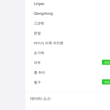
Lingao
Qiongzhong
三沙市
문창
바이사 리족 자치현
손가락
저우
AQI
충 하이
항구
AQI
데이터 소스