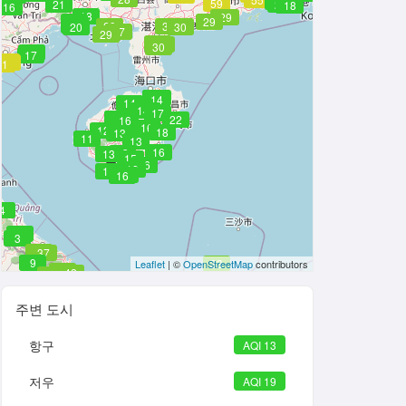
20
17
24
18
40
59
22
21
21
19
21
24
16
14
18
16
18
29
29
20
29
19
29
31
27
20
30
27
27
29
29
32
30
19
17
63
56
71
13
15
15
12
14
14
14
17
19
22
22
22
16
16
12
18
13
11
13
16
13
13
15
16
18
16
15
16
4
3
3
26
37
9
33
Leaflet
| ©
OpenStreetMap
contributors
26
48
42
27
주변 도시
항구
AQI 13
저우
AQI 19