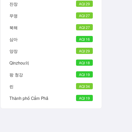
잔장
AQI 29
무명
AQI 27
북해
AQI 27
삼아
AQI 16
양장
AQI 29
Qinzhou의
AQI 18
팡 청강
AQI 19
린
AQI 34
Thành phố Cẩm Phả
AQI 19