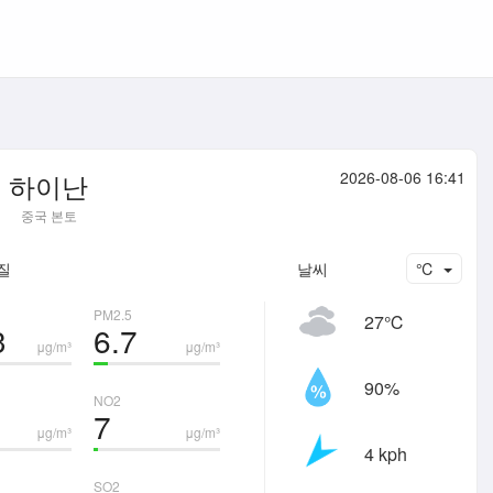
하이난
2026-08-06 16:41
중국 본토
질
날씨
℃
PM2.5
27℃
3
6.7
μg/m³
μg/m³
90%
NO2
7
μg/m³
μg/m³
4 kph
SO2