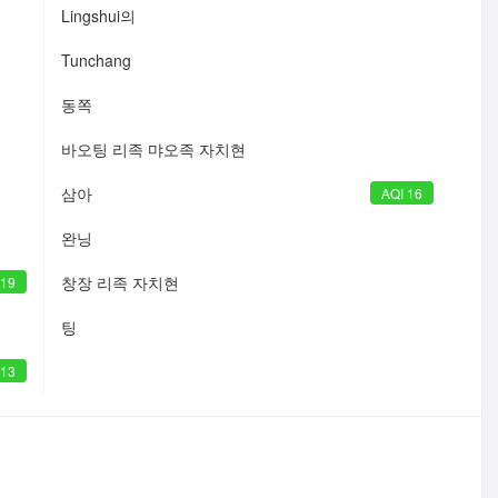
Lingshui의
Tunchang
동쪽
바오팅 리족 먀오족 자치현
삼아
AQI 16
완닝
창장 리족 자치현
 19
팅
 13