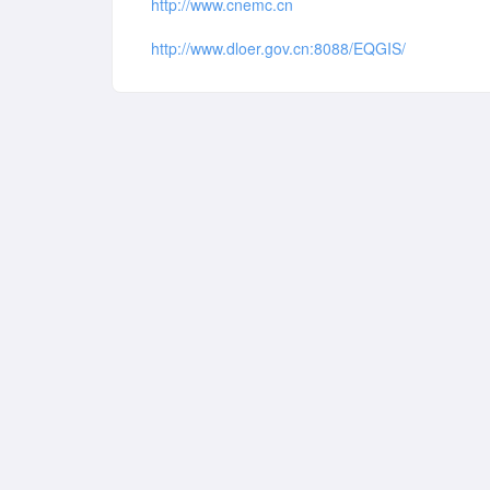
http://www.cnemc.cn
http://www.dloer.gov.cn:8088/EQGIS/