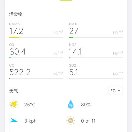
污染物
PM2.5
PM10
17.2
27
μg/m³
μg/m³
O3
NO2
30.4
14.1
μg/m³
μg/m³
CO
SO2
522.2
5.1
μg/m³
μg/m³
天气
℃
25℃
89%
3 kph
0 of 11