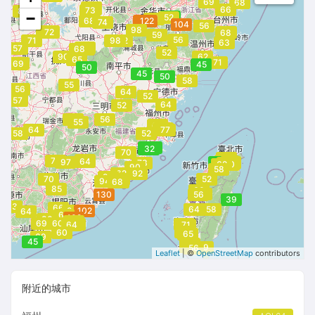
69
68
64
69
66
73
84
−
39
52
71
68
114
122
74
104
56
98
86
79
88
85
72
77
68
59
56
71
96
98
92
63
77
57
68
68
52
90
62
65
71
60
69
45
50
45
50
58
55
56
64
52
57
64
52
52
56
55
66
64
56
64
77
58
52
34
50
33
32
70
64
61
72
60
64
60
97
45
54
73
57
55
62
54
60
90
58
62
92
94
70
66
52
94
68
66
85
60
56
61
130
56
39
83
66
64
58
94
102
64
64
102
80
75
69
60
66
71
64
71
58
60
65
69
45
54
55
59
56
Leaflet
| ©
OpenStreetMap
contributors
附近的城市