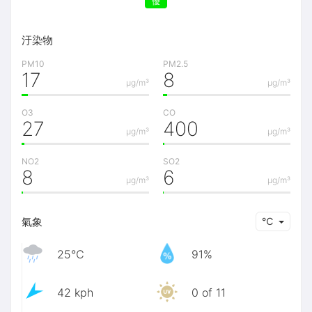
優
汙染物
PM10
PM2.5
17
8
μg/m³
μg/m³
O3
CO
27
400
μg/m³
μg/m³
NO2
SO2
8
6
μg/m³
μg/m³
氣象
℃
25℃
91%
42 kph
0 of 11