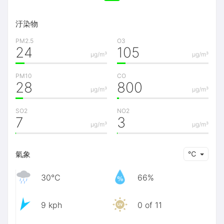
汙染物
PM2.5
O3
24
105
μg/m³
μg/m³
PM10
CO
28
800
μg/m³
μg/m³
SO2
NO2
7
3
μg/m³
μg/m³
氣象
℃
30℃
66%
9 kph
0 of 11