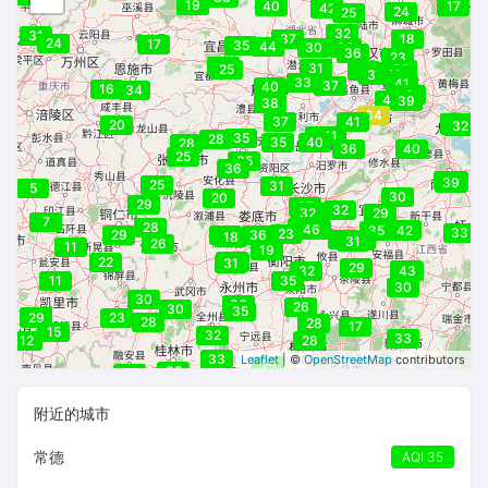
22
19
40
17
42
42
24
25
32
31
37
18
24
17
35
44
30
36
36
23
22
32
31
25
39
39
36
37
41
39
38
33
41
44
37
40
16
34
38
36
43
39
38
64
37
41
36
20
38
32
41
41
35
28
35
40
28
36
40
25
35
36
40
48
37
39
25
31
5
30
20
29
37
32
32
32
29
7
42
28
37
35
46
45
42
42
35
42
33
23
29
18
36
18
31
40
31
26
11
19
28
22
33
31
29
44
32
43
11
35
30
30
36
26
30
35
28
29
23
28
28
17
15
32
33
12
28
33
Leaflet
| ©
OpenStreetMap
contributors
25
32
26
附近的城市
常德
AQI 35