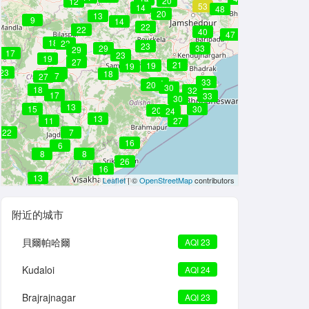
20
12
53
14
48
20
13
9
14
22
22
40
47
18
23
23
29
33
29
17
23
19
27
21
19
19
23
28
18
27
27
33
25
20
30
18
32
17
33
30
13
15
30
20
24
13
11
27
22
7
16
6
8
8
26
16
13
Leaflet
| ©
OpenStreetMap
contributors
附近的城市
貝爾帕哈爾
AQI 23
Kudaloi
AQI 24
Brajrajnagar
AQI 23