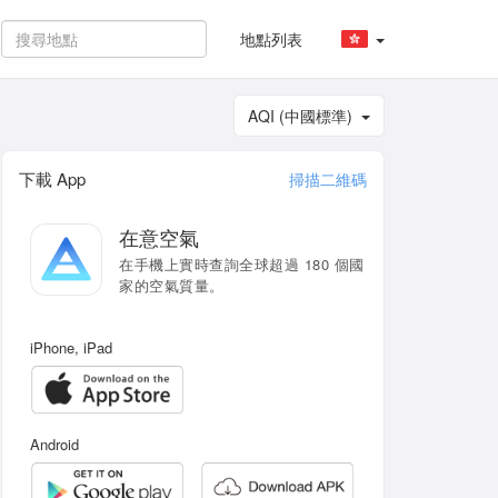
地點列表
AQI (中國標準)
下載 App
掃描二維碼
在意空氣
在手機上實時查詢全球超過 180 個國
家的空氣質量。
iPhone, iPad
Android