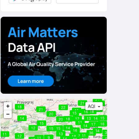
24
21
25
+
AQI
18
22
21
20
15
18
16
15
−
20
15
14
13
14
12
18
20
11
15
16
17
14
12
14
15
15
16
34
37
36
13
11
41
22
12
18
9
11
45
14