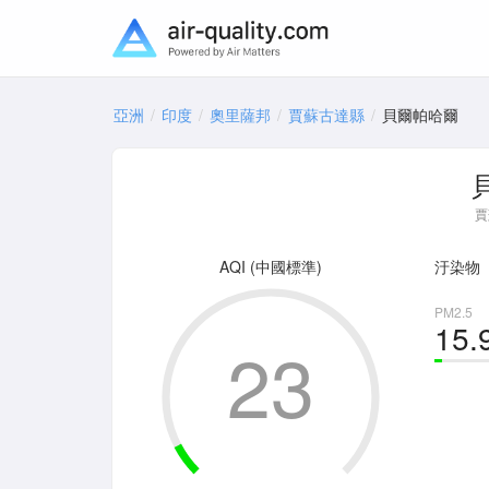
亞洲
印度
奧里薩邦
賈蘇古達縣
貝爾帕哈爾
賈
AQI (中國標準)
汙染物
PM2.5
15.
23