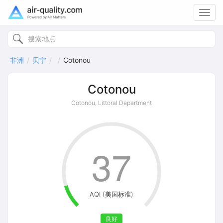
Toggl
navig
非洲
贝宁
Cotonou
Cotonou
Cotonou, Littoral Department
37
AQI (美国标准)
良好