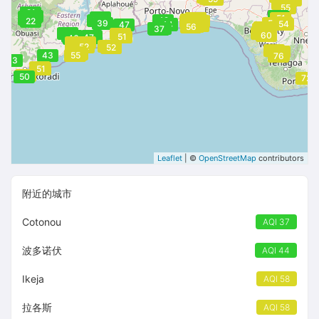
60
56
55
56
56
55
21
24
24
45
24
48
23
37
62
62
51
23
23
23
23
59
58
38
42
60
22
58
59
59
58
61
61
59
60
54
39
58
58
58
58
53
44
54
47
44
53
53
56
56
56
56
56
56
59
53
37
37
37
59
37
58
59
58
58
59
59
59
38
57
51
60
44
46
51
47
46
51
51
51
52
52
52
52
71
75
54
54
54
54
55
76
43
55
55
76
33
51
51
51
50
72
Leaflet
| ©
OpenStreetMap
contributors
附近的城市
Cotonou
AQI 37
波多诺伏
AQI 44
Ikeja
AQI 58
拉各斯
AQI 58