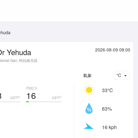
ehuda
Or Yehuda
2026-08-09 08:00
 Ramat Gan, 特拉維夫區
氣象
℃
PM2.5
33℃
3
16
μg/m³
μg/m³
63%
16 kph