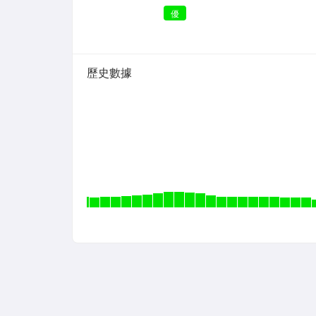
優
歷史數據