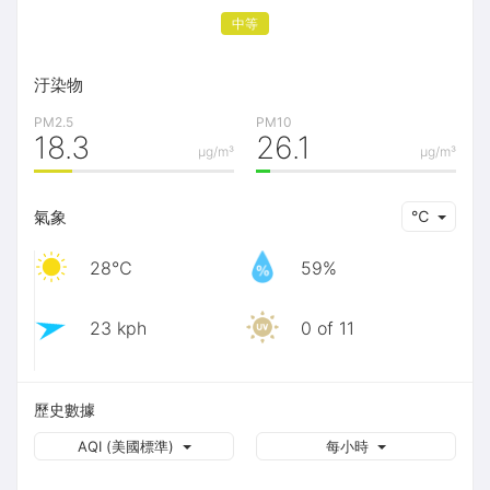
中等
汙染物
PM2.5
PM10
18.3
26.1
μg/m³
μg/m³
氣象
℃
28℃
59%
23 kph
0 of 11
歷史數據
AQI (美國標準)
每小時