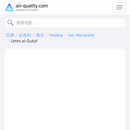
Toggl
navig
亞洲
以色列
海法
Hadera
Har Alexander
Umm al-Qutuf