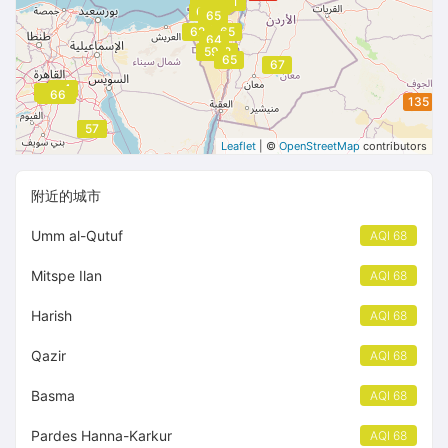
59
55
61
59
59
62
59
63
63
65
62
65
64
59
62
62
65
67
64
64
64
66
66
66
65
135
57
57
Leaflet
| ©
OpenStreetMap
contributors
附近的城市
Umm al-Qutuf
AQI 68
Mitspe Ilan
AQI 68
Harish
AQI 68
Qazir
AQI 68
Basma
AQI 68
Pardes Hanna-Karkur
AQI 68