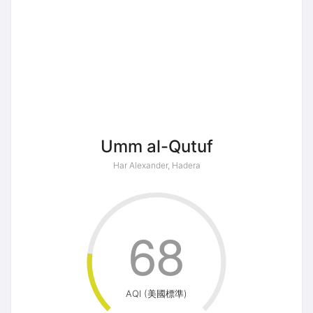
Umm al-Qutuf
Har Alexander, Hadera
68
AQI (美國標準)