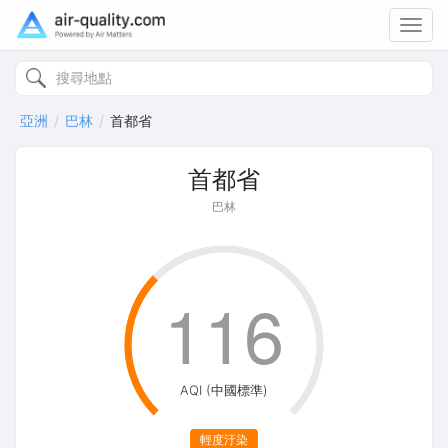
Toggl
navig
亞洲
巴林
首都省
首都省
巴林
116
AQI (中國標準)
輕度汙染