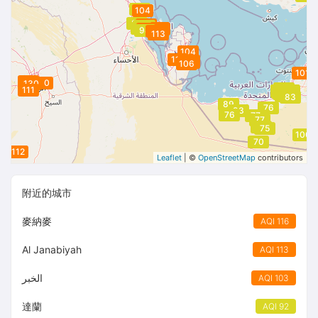
98
104
86
103
98
98
92
116
116
103
116
116
98
113
114
113
104
113
102
104
104
102
106
101
143
129
110
130
79
111
78
78
84
77
77
82
82
85
82
81
84
80
83
89
76
93
76
77
77
75
75
100
70
112
Leaflet
| ©
OpenStreetMap
contributors
附近的城市
麥納麥
AQI 116
Al Janabiyah
AQI 113
الخبر
AQI 103
達蘭
AQI 92