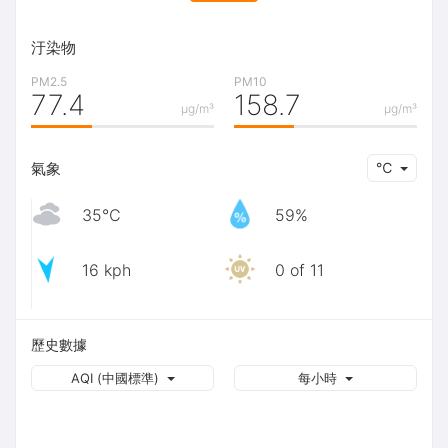
汙染物
PM2.5
PM10
77.4
158.7
μg/m³
μg/m³
氣象
℃
35℃
59%
16 kph
0 of 11
歷史數據
AQI (中國標準)
每小時