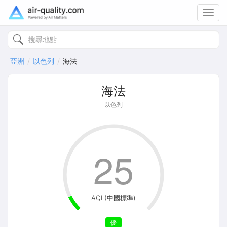
Toggl
navig
亞洲
以色列
海法
海法
以色列
25
AQI (中國標準)
優