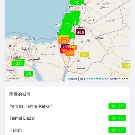
27
26
26
26
27
26
26
26
28
27
27
27
28
24
23
22
22
23
23
23
23
22
21
23
23
22
23
24
24
24
23
24
23
24
25
25
25
26
26
28
27
28
29
29
30
29
28
29
30
47
47
47
26
47
26
26
26
469
26
26
26
469
469
26
27
27
30
33
37
44
44
44
33
48
44
46
41
46
53
70
129
139
255
117
169
164
164
127
61
28
78
78
47
47
36
30
94
48
48
Leaflet
| ©
OpenStreetMap
contributors
附近的城市
Pardes Hanna-Karkur
AQI 25
Talmei Elazar
AQI 25
Harish
AQI 25