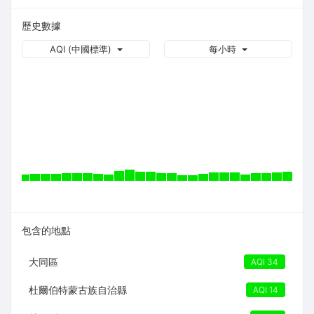
歷史數據
AQI (中國標準)
每小時
包含的地點
大同區
AQI 34
杜爾伯特蒙古族自治縣
AQI 14