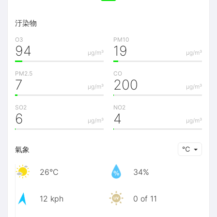
汙染物
O3
PM10
94
19
μg/m³
μg/m³
PM2.5
CO
7
200
μg/m³
μg/m³
SO2
NO2
6
4
μg/m³
μg/m³
氣象
℃
26℃
34%
12 kph
0 of 11