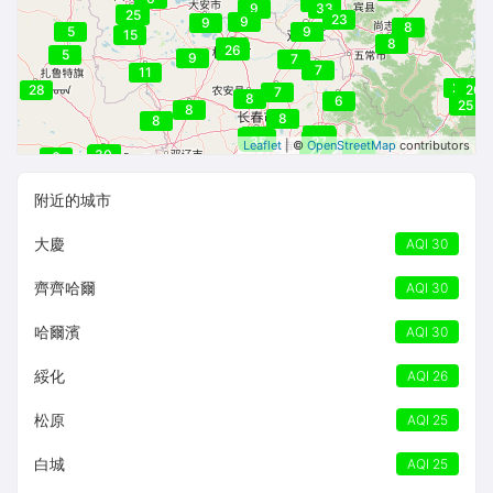
33
30
45
29
24
9
33
25
25
23
9
9
8
5
9
15
8
25
26
25
5
9
7
7
11
26
26
25
27
25
28
26
7
8
6
25
8
8
8
31
30
31
34
32
33
37
36
30
27
35
27
Leaflet
| ©
OpenStreetMap
contributors
7
27
30
30
6
附近的城市
大慶
AQI 30
齊齊哈爾
AQI 30
哈爾濱
AQI 30
綏化
AQI 26
松原
AQI 25
白城
AQI 25