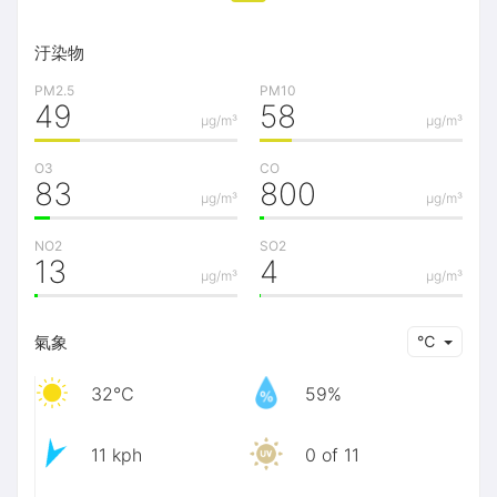
汙染物
PM2.5
PM10
49
58
μg/m³
μg/m³
O3
CO
83
800
μg/m³
μg/m³
NO2
SO2
13
4
μg/m³
μg/m³
氣象
℃
32℃
59%
11 kph
0 of 11