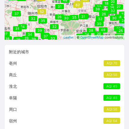
48
20
18
54
55
62
31
39
27
25
38
36
32
52
30
32
37
37
26
27
42
31
26
29
38
35
30
30
33
32
35
32
35
24
30
24
32
31
26
49
38
39
38
25
27
20
34
58
24
39
38
42
37
26
27
29
28
Leaflet
| ©
OpenStreetMap
contributors
48
28
33
33
19
49
39
29
29
29
28
附近的城市
亳州
AQI 78
商丘
AQI 58
淮北
AQI 45
阜陽
AQI 48
周口
AQI 58
宿州
AQI 64