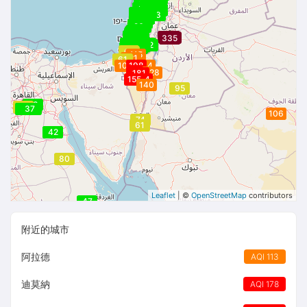
23
23
23
23
24
23
23
23
23
23
23
22
22
23
22
23
23
22
23
23
22
23
22
24
24
24
24
22
23
24
23
24
24
23
24
24
24
25
24
25
24
24
25
26
25
26
26
27
26
27
26
27
28
28
29
28
28
28
0
29
29
43
43
43
28
26
43
26
26
26
335
461
461
25
25
25
335
461
461
26
26
26
24
26
29
29
29
30
33
33
39
39
29
39
30
42
39
37
41
37
37
32
41
48
48
60
60
115
121
61
101
198
144
188
128
181
155
164
164
140
95
28
77
77
77
48
48
37
31
106
74
61
42
42
80
Leaflet
| ©
OpenStreetMap
contributors
47
附近的城市
阿拉德
AQI 113
迪莫納
AQI 178