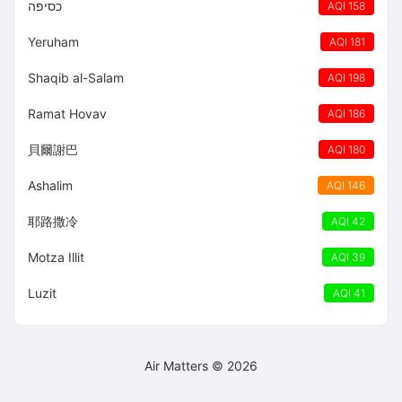
כסיפה
AQI 158
Yeruham
AQI 181
Shaqib al-Salam
AQI 198
Ramat Hovav
AQI 186
貝爾謝巴
AQI 180
Ashalim
AQI 146
耶路撒冷
AQI 42
Motza Illit
AQI 39
Luzit
AQI 41
Air Matters © 2026