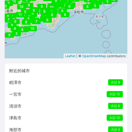
9
10
5
8
5
3
9
8
8
10
9
7
9
13
7
9
5
10
10
8
6
18
8
10
6
8
7
9
6
7
8
7
9
6
6
9
8
6
9
11
8
6
9
8
8
9
7
9
4
5
7
6
8
6
7
8
5
9
7
8
8
6
10
6
5
8
3
9
Leaflet
| ©
OpenStreetMap
contributors
附近的城市
稻澤市
AQI 8
一宮市
AQI 10
清須市
AQI 8
津島市
AQI 10
海部市
AQI 8