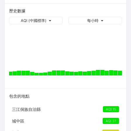
歷史數據
AQI (中國標準)
每小時
包含的地點
三江侗族自治縣
AQI 15
城中區
AQI 31