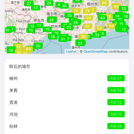
24
98
27
27
42
36
58
66
17
35
57
75
79
30
26
32
29
35
39
42
18
53
30
18
18
92
40
32
31
29
27
28
39
35
39
25
39
15
27
12
94
15
67
23
14
19
14
15
15
15
12
72
17
15
15
12
17
17
10
11
12
10
15
28
26
35
21
27
56
35
18
45
31
29
22
22
21
52
47
20
52
50
21
64
19
Leaflet
| ©
OpenStreetMap
contributors
61
53
71
72
附近的城市
柳州
AQI 37
來賓
AQI 36
貴港
AQI 32
河池
AQI 20
桂林
AQI 36