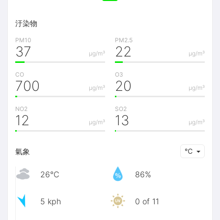
汙染物
PM10
PM2.5
37
22
μg/m³
μg/m³
CO
O3
700
20
μg/m³
μg/m³
NO2
SO2
12
13
μg/m³
μg/m³
氣象
℃
26℃
86%
5 kph
0 of 11