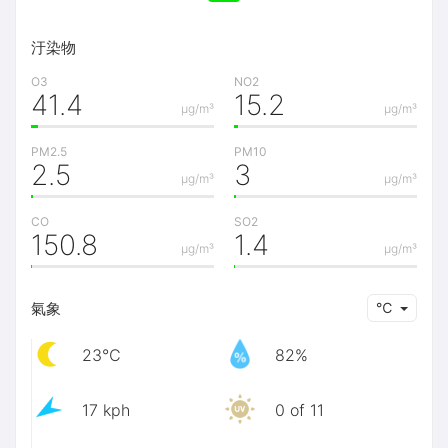
汙染物
O3
NO2
41.4
15.2
μg/m³
μg/m³
PM2.5
PM10
2.5
3
μg/m³
μg/m³
CO
SO2
150.8
1.4
μg/m³
μg/m³
氣象
℃
23℃
82%
17 kph
0 of 11