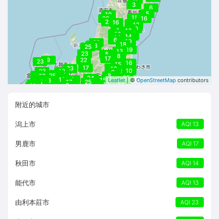
--
--
3
--
6
5
10
15
26
16
23
16
10
12
10
6
13
16
16
12
13
10
14
11
14
6
19
22
18
11
13
23
25
19
13
13
23
5
8
17
9
22
23
16
15
17
13
23
13
10
23
12
6
27
19
25
8
27
25
24
26
25
12
6
15
26
25
Leaflet
| ©
OpenStreetMap
contributors
22
25
3
17
17
25
21
9
21
13
17
10
9
8
22
附近的城市
潟上市
AQI 13
男鹿市
AQI 17
秋田市
AQI 14
能代市
AQI 13
由利本莊市
AQI 23