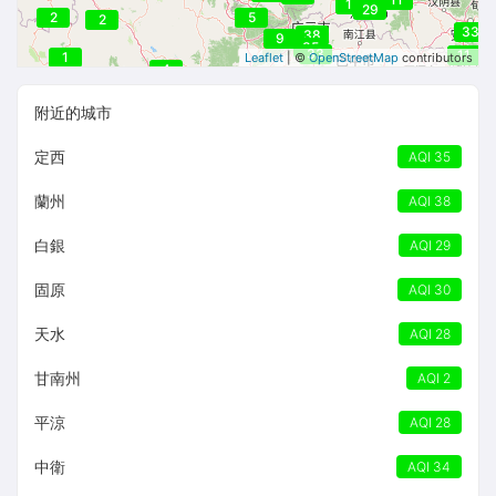
11
28
29
2
5
2
33
38
9
35
33
11
1
Leaflet
| ©
OpenStreetMap
contributors
4
附近的城市
定西
AQI 35
蘭州
AQI 38
白銀
AQI 29
固原
AQI 30
天水
AQI 28
甘南州
AQI 2
平涼
AQI 28
中衛
AQI 34