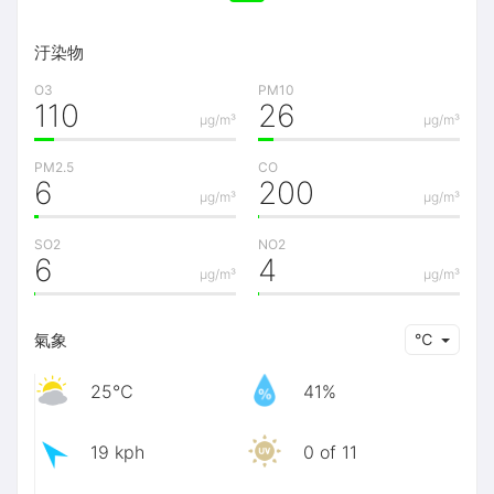
汙染物
O3
PM10
110
26
μg/m³
μg/m³
PM2.5
CO
6
200
μg/m³
μg/m³
SO2
NO2
6
4
μg/m³
μg/m³
氣象
℃
25℃
41%
19 kph
0 of 11