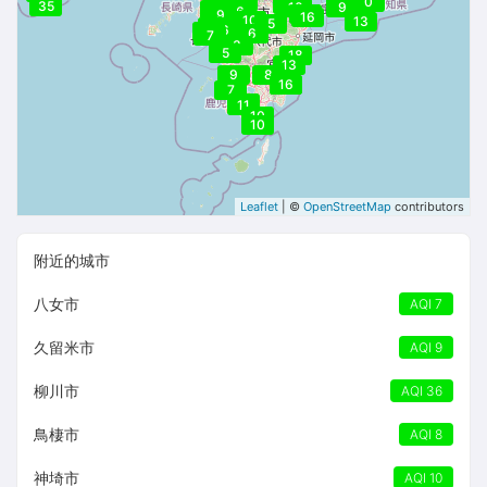
9
0
8
35
10
10
9
9
12
36
9
10
9
16
10
13
5
8
6
7
6
7
3
5
18
13
9
8
13
16
7
29
11
10
10
Leaflet
| ©
OpenStreetMap
contributors
附近的城市
八女市
AQI 7
久留米市
AQI 9
柳川市
AQI 36
鳥棲市
AQI 8
神埼市
AQI 10