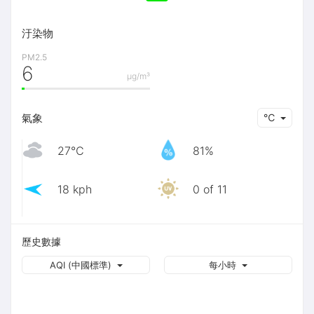
汙染物
PM2.5
6
μg/m³
氣象
℃
27℃
81%
18 kph
0 of 11
歷史數據
AQI (中國標準)
每小時