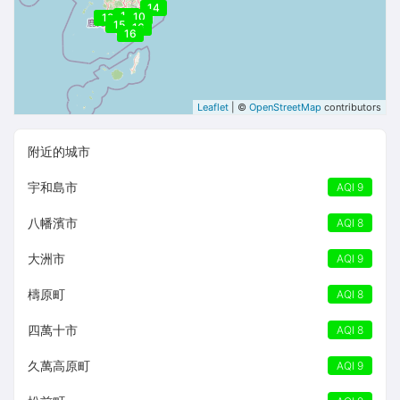
14
10
10
12
10
15
16
16
Leaflet
| ©
OpenStreetMap
contributors
附近的城市
宇和島市
AQI 9
八幡濱市
AQI 8
大洲市
AQI 9
檮原町
AQI 8
四萬十市
AQI 8
久萬高原町
AQI 9