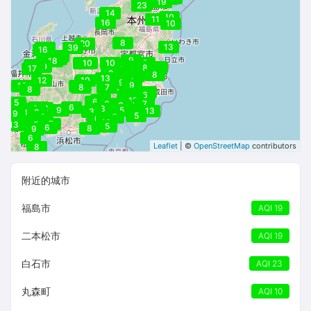
19
23
16
14
10
11
16
10
8
20
13
16
39
16
19
17
8
9
18
9
10
10
9
15
17
20
8
8
8
8
17
10
10
9
8
8
8
13
9
12
10
9
9
9
12
8
6
8
7
8
6
10
10
10
6
8
10
8
12
10
12
6
5
6
7
6
6
6
12
6
3
9
9
5
6
13
3
13
8
9
5
8
5
6
9
6
8
8
10
8
7
13
7
5
6
8
9
6
7
Leaflet
| ©
OpenStreetMap
contributors
8
附近的城市
福島市
AQI 19
二本松市
AQI 19
白石市
AQI 23
丸森町
AQI 10