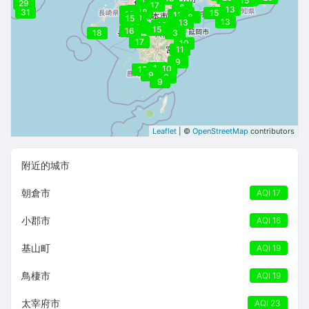
15
27
29
17
6
13
19
15
31
18
16
15
10
13
8
20
15
13
13
8
12
14
14
15
15
16
18
3
17
10
11
9
11
10
12
12
9
6
9
Leaflet
| ©
OpenStreetMap
contributors
附近的城市
朝倉市
AQI 17
小郡市
AQI 16
基山町
AQI 19
鳥棲市
AQI 19
太宰府市
AQI 23