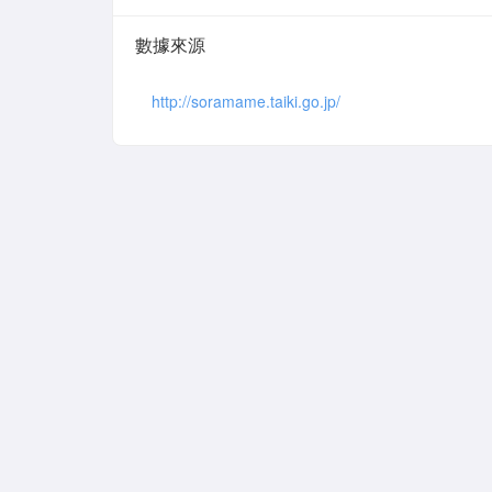
數據來源
http://soramame.taiki.go.jp/