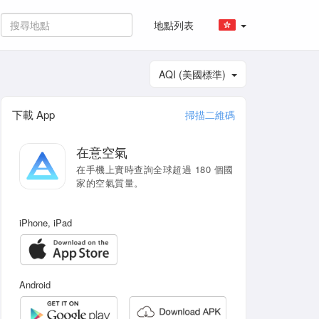
地點列表
AQI (美國標準)
下載 App
掃描二維碼
在意空氣
在手機上實時查詢全球超過 180 個國
家的空氣質量。
iPhone, iPad
Android