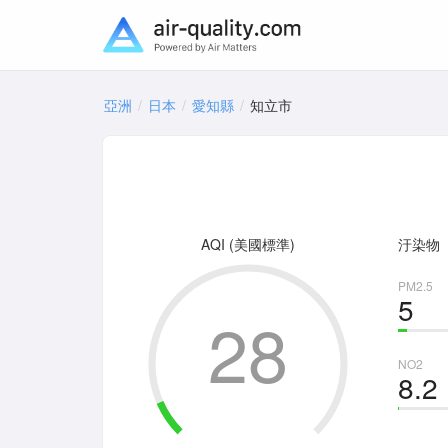
亞洲
日本
愛知縣
知立市
AQI (美國標準)
汙染物
PM2.5
5
28
NO2
8.2