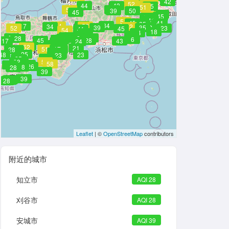
49
39
55
42
52
58
44
43
35
51
51
52
34
39
50
45
39
51
48
45
39
31
41
41
51
45
41
25
45
34
34
17
54
52
34
52
39
35
32
52
23
45
41
54
18
42
34
41
28
28
28
39
23
29
28
34
34
36
6
47
45
28
17
43
24
23
28
34
49
52
34
39
48
26
21
51
40
17
21
28
26
23
28
25
6
48
23
23
45
23
25
34
50
23
38
51
53
58
28
28
26
28
28
39
39
23
23
28
Leaflet
| ©
OpenStreetMap
contributors
附近的城市
知立市
AQI 28
刈谷市
AQI 28
安城市
AQI 39