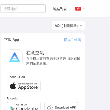
地點列表
AQI (中國標準)
下載 App
掃描二維碼
在意空氣
在手機上實時查詢全球超過 180 個國
家的空氣質量。
iPhone, iPad
Android