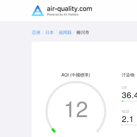
亞洲
日本
福岡縣
柳川市
AQI (中國標準)
汙染物
O3
36.
12
NO2
2.1