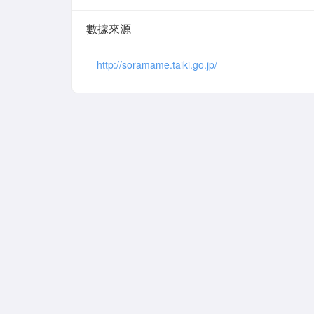
數據來源
http://soramame.taiki.go.jp/