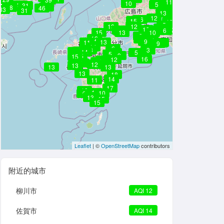
9
11
10
5
25
31
32
28
46
33
31
14
13
11
12
16
13
15
12
3
8
5
6
7
13
13
12
14
13
14
7
6
8
15
13
10
8
12
8
10
9
11
13
11
9
9
9
14
6
13
3
14
15
14
10
5
8
5
9
15
15
16
12
9
15
15
13
11
12
14
13
13
13
13
18
14
11
17
10
12
10
9
13
13
15
15
Leaflet
| ©
OpenStreetMap
contributors
附近的城市
柳川市
AQI 12
佐賀市
AQI 14