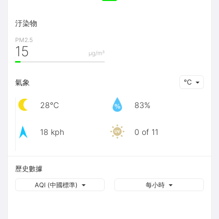
汙染物
PM2.5
15
μg/m³
氣象
℃
28℃
83%
18 kph
0 of 11
歷史數據
AQI (中國標準)
每小時