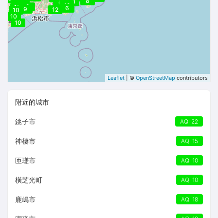
15
8
9
10
6
7
9
8
10
12
9
9
10
6
9
12
10
10
11
10
Leaflet
| ©
OpenStreetMap
contributors
附近的城市
銚子市
AQI 22
神棲市
AQI 15
匝瑳市
AQI 10
橫芝光町
AQI 10
鹿嶋市
AQI 18