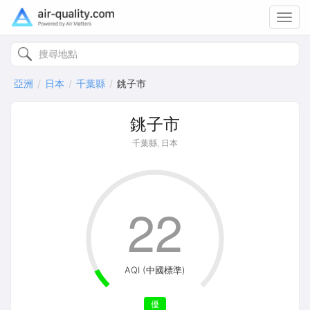
Toggl
navig
亞洲
日本
千葉縣
銚子市
銚子市
千葉縣, 日本
22
AQI (中國標準)
優