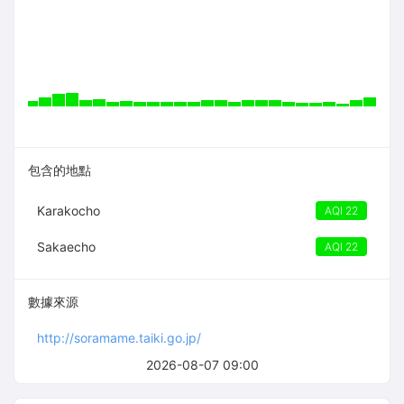
包含的地點
Karakocho
AQI 22
Sakaecho
AQI 22
數據來源
http://soramame.taiki.go.jp/
2026-08-07 09:00