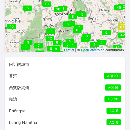
10
42
45
5
18
16
10
5
5
8
8
6
95
15
7
84
6
11
6
42
6
12
12
5
5
3
8
4
5
4
4
7
3
3
12
8
8
8
Leaflet
| ©
OpenStreetMap
contributors
6
15
7
附近的城市
普洱
AQI 23
西雙版納州
AQI 16
臨滄
AQI 20
Phôngsali
AQI 5
Luang Namtha
AQI 8