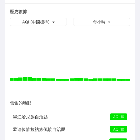
歷史數據
AQI (中國標準)
每小時
包含的地點
墨江哈尼族自治縣
AQI 10
孟連傣族拉祜族佤族自治縣
AQI 10