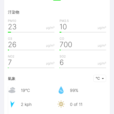
汙染物
PM10
PM2.5
23
10
μg/m³
μg/m³
O3
CO
26
700
μg/m³
μg/m³
NO2
SO2
7
6
μg/m³
μg/m³
氣象
℃
19℃
99%
2 kph
0 of 11