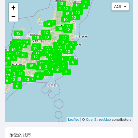
5
18
10
+
9
AQI
16
10
6
8
10
15
−
8
10
18
10
13
14
12
11
15
12
12
12
10
12
16
12
12
17
19
10
25
5
16
8
19
12
16
8
19
11
11
6
13
20
16
19
12
12
13
10
12
13
12
15
16
11
9
15
16
11
33
13
14
12
18
18
7
9
10
11
11
22
8
11
8
9
9
10
12
9
8
9
8
12
13
15
7
10
8
10
18
16
9
11
15
8
10
19
15
13
3
9
13
13
14
12
13
9
9
10
9
9
13
8
10
13
9
8
8
8
Leaflet
| ©
OpenStreetMap
contributors
附近的城市