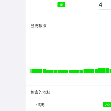
4
優
歷史數據
包含的地點
上高縣
AQI