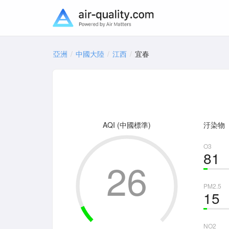
亞洲
中國大陸
江西
宜春
AQI (中國標準)
汙染物
O3
81
26
PM2.5
15
NO2