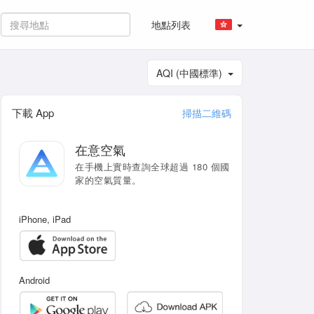
地點列表
AQI (中國標準)
下載 App
掃描二維碼
在意空氣
在手機上實時查詢全球超過 180 個國
家的空氣質量。
iPhone, iPad
Android