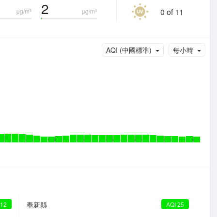
2
0 of 11
μg/m³
μg/m³
AQI (中國標準)
每小時
奉新縣
 12
AQI 25