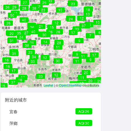
33
27
25
26
29
23
42
42
29
26
28
38
14
18
23
15
43
13
50
12
32
48
25
24
40
15
17
12
26
35
47
37
34
21
44
36
15
33
41
44
43
40
40
28
27
26
28
17
6
27
22
35
22
42
35
30
7
24
31
33
31
9
14
30
31
28
38
11
34
23
35
9
17
11
34
12
9
16
30
11
33
16
17
20
12
37
33
17
11
16
20
20
18
29
22
32
37
10
24
Leaflet
| ©
OpenStreetMap
contributors
15
12
12
13
11
10
附近的城市
宜春
AQI 26
萍鄉
AQI 30