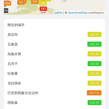
131
101
104
111
118
69
157
63
62
177
104
58
187
1798
1798
Leaflet
| ©
OpenStreetMap
contributors
附近的城市
昌吉州
AQI 57
五家渠
AQI 45
烏魯木齊
AQI 60
石河子
AQI 50
吐魯番
AQI 68
克拉瑪依
AQI 56
巴音郭楞蒙古自治州
AQI 118
阿勒泰
AQI 29