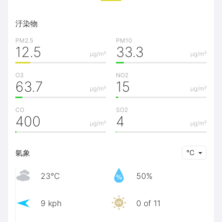
汙染物
PM2.5
PM10
12.5
33.3
μg/m³
μg/m³
O3
NO2
63.7
15
μg/m³
μg/m³
CO
SO2
400
4
μg/m³
μg/m³
氣象
℃
23℃
50%
9 kph
0 of 11