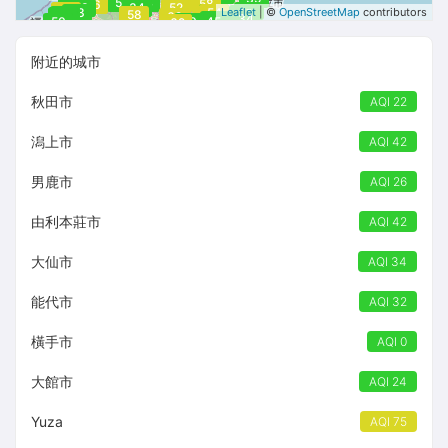
63
50
34
58
56
52
48
45
23
34
41
52
51
29
23
47
54
Leaflet
| ©
OpenStreetMap
contributors
45
23
58
46
62
34
50
50
50
50
45
53
62
附近的城市
秋田市
AQI 22
潟上市
AQI 42
男鹿市
AQI 26
由利本莊市
AQI 42
大仙市
AQI 34
能代市
AQI 32
橫手市
AQI 0
大館市
AQI 24
Yuza
AQI 75