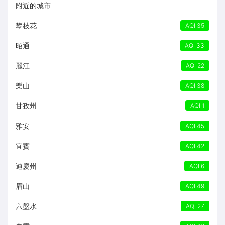
附近的城市
攀枝花
AQI 35
昭通
AQI 33
麗江
AQI 22
樂山
AQI 38
甘孜州
AQI 1
雅安
AQI 45
宜賓
AQI 42
迪慶州
AQI 6
眉山
AQI 49
六盤水
AQI 27