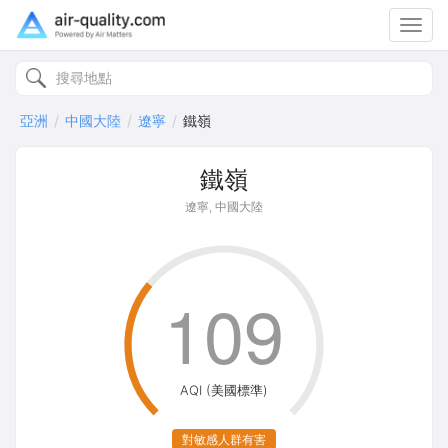
Toggl
navig
亞洲
中國大陸
遼寧
鐵嶺
鐵嶺
遼寧, 中國大陸
109
AQI (美國標準)
對敏感人群有害