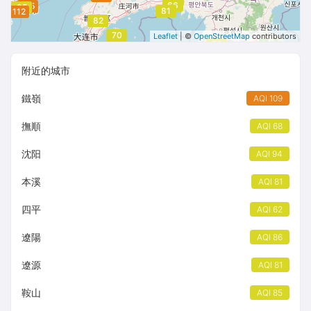
70
66
115
102
95
81
112
82
70
Leaflet
| ©
OpenStreetMap
contributors
79
附近的城市
鐵嶺
AQI 109
撫順
AQI 68
沈阳
AQI 94
本溪
AQI 81
四平
AQI 62
遼陽
AQI 86
遼源
AQI 81
鞍山
AQI 85