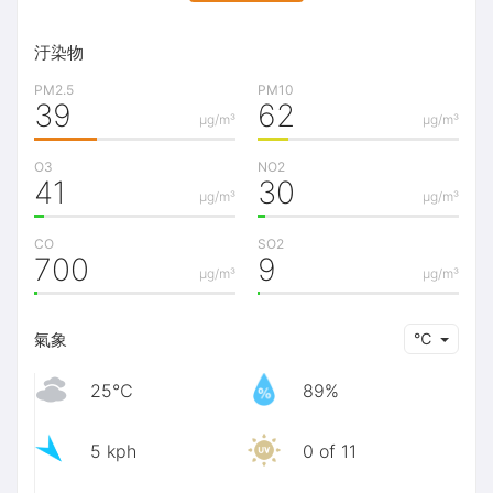
汙染物
PM2.5
PM10
39
62
μg/m³
μg/m³
O3
NO2
41
30
μg/m³
μg/m³
CO
SO2
700
9
μg/m³
μg/m³
氣象
℃
25℃
89%
5 kph
0 of 11