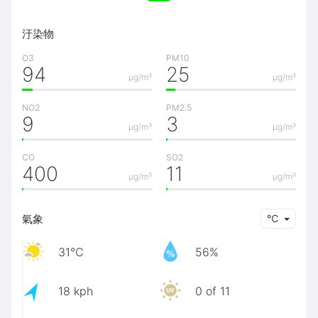
汙染物
O3
PM10
94
25
μg/m³
μg/m³
NO2
PM2.5
9
3
μg/m³
μg/m³
CO
SO2
400
11
μg/m³
μg/m³
氣象
℃
31℃
56%
18 kph
0 of 11