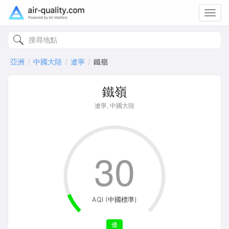
Toggl
navig
亞洲
中國大陸
遼寧
鐵嶺
鐵嶺
遼寧, 中國大陸
30
AQI (中國標準)
優