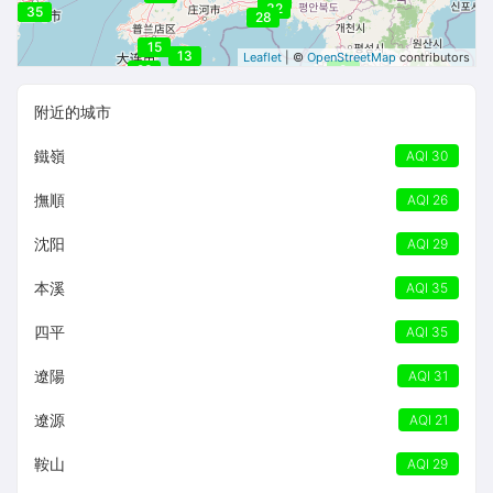
30
32
35
32
28
15
13
Leaflet
| ©
OpenStreetMap
contributors
23
9
附近的城市
鐵嶺
AQI 30
撫順
AQI 26
沈阳
AQI 29
本溪
AQI 35
四平
AQI 35
遼陽
AQI 31
遼源
AQI 21
鞍山
AQI 29