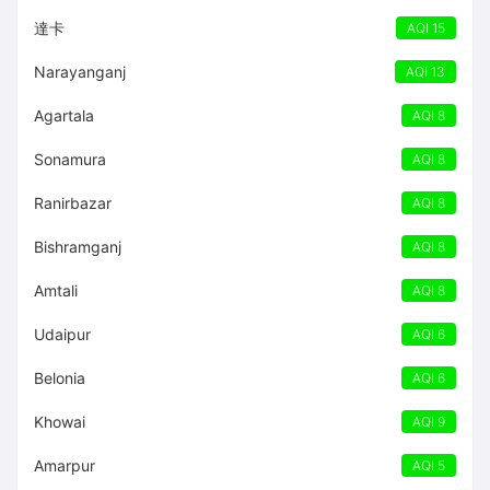
達卡
AQI 15
Narayanganj
AQI 13
Agartala
AQI 8
Sonamura
AQI 8
Ranirbazar
AQI 8
Bishramganj
AQI 8
Amtali
AQI 8
Udaipur
AQI 6
Belonia
AQI 6
Khowai
AQI 9
Amarpur
AQI 5