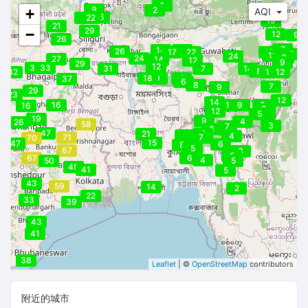
1
9
2
+
AQI
16
21
22
19
21
29
−
12
9
26
7
14
21
26
17
22
12
12
6
11
24
8
24
27
14
12
9
29
12
34
33
31
7
14
8
32
11
12
18
9
4
37
6
8
7
9
29
23
12
14
16
13
9
8
9
16
7
12
6
5
19
9
4
26
58
3
7
8
47
21
7
8
7
4
71
7
70
15
47
6
8
5
67
3
5
67
6
4
50
5
49
41
5
43
59
14
2
22
33
39
43
41
38
Leaflet
| ©
OpenStreetMap
contributors
附近的城市