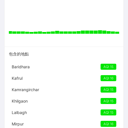
包含的地點
Baridhara
AQI 15
Kafrul
AQI 16
Kamrangirchar
AQI 15
Khilgaon
AQI 15
Lalbagh
AQI 15
Mirpur
AQI 16