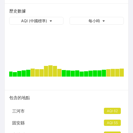
歷史數據
AQI (中國標準)
每小時
包含的地點
三河市
AQI 62
固安縣
AQI 55