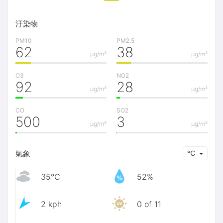
汙染物
PM10
PM2.5
62
38
μg/m³
μg/m³
O3
NO2
92
28
μg/m³
μg/m³
CO
SO2
500
3
μg/m³
μg/m³
氣象
℃
35℃
52%
2 kph
0 of 11