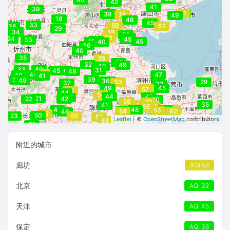
42
41
33
39
44
51
40
39
32
32
48
78
49
18
48
55
45
33
59
62
36
29
34
34
58
38
60
43
24
45
45
33
40
40
45
40
36
40
35
55
43
32
49
49
40
33
39
31
45
40
48
67
31
40
47
40
45
41
53
43
39
39
49
36
53
29
37
32
49
45
56
57
52
44
54
44
42
37
21
22
42
50
58
79
35
41
75
63
65
60
48
48
50
54
53
48
42
54
62
46
55
50
23
55
54
Leaflet
| ©
OpenStreetMap
contributors
68
53
50
52
附近的城市
廊坊
AQI 59
北京
AQI 32
天津
AQI 45
保定
AQI 36