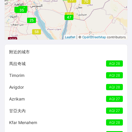
70
31
50
50
50
39
39
35
32
60
47
25
25
58
Leaflet
| ©
OpenStreetMap
contributors
386
386
386
附近的城市
馬拉奇城
AQI 28
Timorim
AQI 28
Avigdor
AQI 28
Azrikam
AQI 27
甘亞夫內
AQI 27
Kfar Menahem
AQI 28