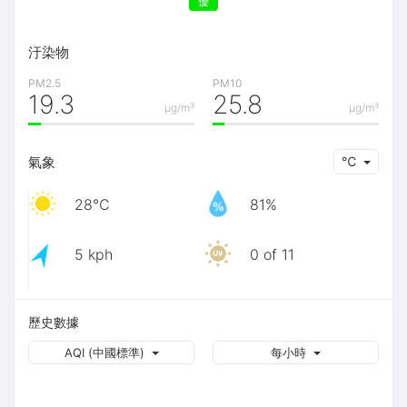
優
汙染物
PM2.5
PM10
19.3
25.8
μg/m³
μg/m³
氣象
℃
28℃
81%
5 kph
0 of 11
歷史數據
AQI (中國標準)
每小時